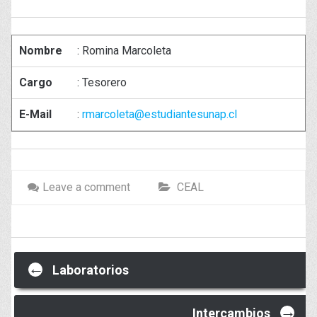
Nombre
: Romina Marcoleta
Cargo
: Tesorero
E-Mail
:
rmarcoleta@estudiantesunap.cl
Leave a comment
CEAL
Post
←
Laboratorios
→
Intercambios