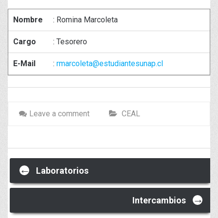
Nombre
: Romina Marcoleta
Cargo
: Tesorero
E-Mail
:
rmarcoleta@estudiantesunap.cl
Leave a comment
CEAL
Post
←
Laboratorios
→
Intercambios
navigation