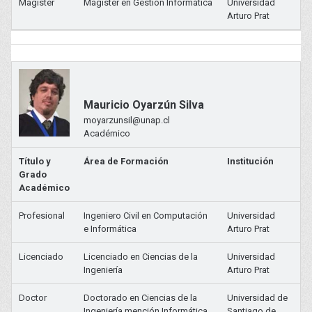
Magister
Magister en Gestión Informática
Universidad
Arturo Prat
Mauricio Oyarzún Silva
moyarzunsil@unap.cl
Académico
Título y
Área de Formación
Institución
Grado
Académico
Profesional
Ingeniero Civil en Computación
Universidad
e Informática
Arturo Prat
Licenciado
Licenciado en Ciencias de la
Universidad
Ingeniería
Arturo Prat
Doctor
Doctorado en Ciencias de la
Universidad de
Ingeniería mención Informática
Santiago de