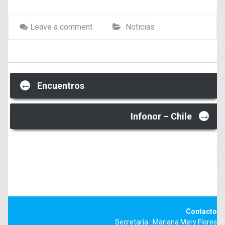
Leave a comment
Noticias
Post
←
Encuentros
→
Infonor – Chile
navigation
Contacto
Secretaría : Mariana Mery Flores