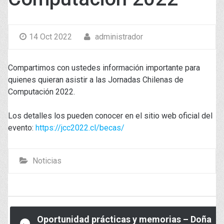
14 Oct 2022
administrador
Compartimos con ustedes información importante para
quienes quieran asistir a las Jornadas Chilenas de
Computación 2022.
Los detalles los pueden conocer en el sitio web oficial del
evento:
https://jcc2022.cl/becas/
Noticias
Post
Oportunidad prácticas y memorias – Doña
←